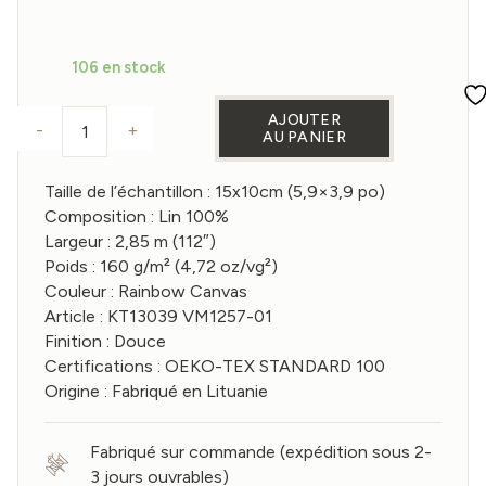
106 en stock
AJOUTER
-
+
AU PANIER
quantité de Échantillon de tissu lin large coloris 
Taille de l’échantillon : 15x10cm (5,9×3,9 po)
Composition : Lin 100%
Largeur : 2,85 m (112″)
Poids : 160 g/m² (4,72 oz/vg²)
Couleur : Rainbow Canvas
Article : KT13039 VM1257-01
Finition : Douce
Certifications : OEKO-TEX STANDARD 100
Origine : Fabriqué en Lituanie
Fabriqué sur commande (expédition sous 2-
3 jours ouvrables)