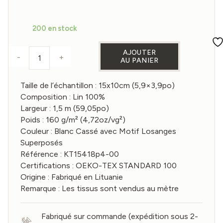
200 en stock
AJOUTER
-
+
AU PANIER
quantité de Échantillon de Tissu en Lin Blanc Ca
Taille de l’échantillon : 15x10cm (5,9×3,9po)
Composition : Lin 100%
Largeur : 1,5 m (59,05po)
Poids : 160 g/m² (4,72oz/vg²)
Couleur : Blanc Cassé avec Motif Losanges
Superposés
Référence : KT15418p4-00
Certifications : OEKO-TEX STANDARD 100
Origine : Fabriqué en Lituanie
Remarque : Les tissus sont vendus au mètre
Fabriqué sur commande (expédition sous 2-