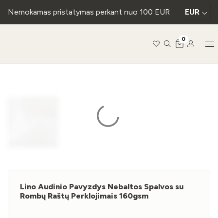
Nemokamas pristatymas perkant nuo 100 EUR
EUR
0
Lino Audinio Pavyzdys Nebaltos Spalvos su
Rombų Raštų Perklojimais 160gsm