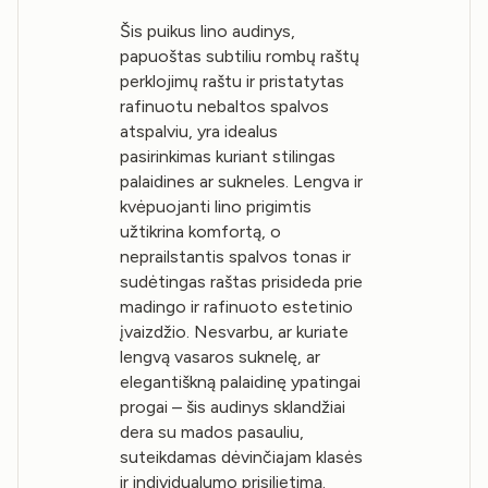
Šis puikus lino audinys,
papuoštas subtiliu rombų raštų
perklojimų raštu ir pristatytas
rafinuotu nebaltos spalvos
atspalviu, yra idealus
pasirinkimas kuriant stilingas
palaidines ar sukneles. Lengva ir
kvėpuojanti lino prigimtis
užtikrina komfortą, o
neprailstantis spalvos tonas ir
sudėtingas raštas prisideda prie
madingo ir rafinuoto estetinio
įvaizdžio. Nesvarbu, ar kuriate
lengvą vasaros suknelę, ar
elegantiškną palaidinę ypatingai
progai – šis audinys sklandžiai
dera su mados pasauliu,
suteikdamas dėvinčiajam klasės
ir individualumo prisilietimą.