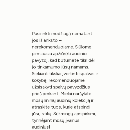
Pasirinkti medžiagą nematant
jos iš anksto –
nerekomenduojame. Siūlome
pirmiausia apžiūrėti audinio
pavyzdį, kad būtumėte tikri dėl
jo tinkamumo jūsų namams.
Siekiant tiksliai įvertinti spalvas ir
kokybę, rekomenduojame
užsisakyti spalvų pavyzdžius
prieš perkant. Mielai naršykite
mūsų lininių audinių kolekciją ir
atraskite tuos, kurie atspindi
jūsų stilių. Sėkmingų apsipirkimų
tyrinėjant mūsų įvairius
audinius!