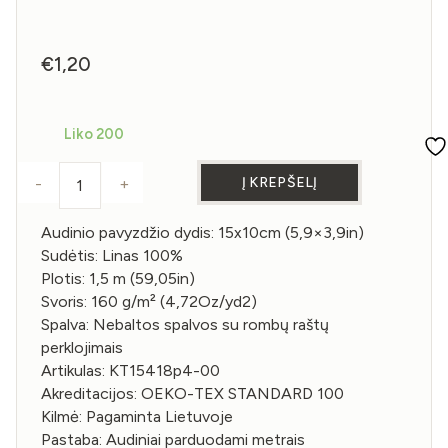
€
1,20
Liko 200
Į KREPŠELĮ
-
+
produkto kiekis: Lino Audinio Pavyzdys Nebaltos S
Audinio pavyzdžio dydis: 15x10cm (5,9×3,9in)
Sudėtis: Linas 100%
Plotis: 1,5 m (59,05in)
Svoris: 160 g/m² (4,72Oz/yd2)
Spalva: Nebaltos spalvos su rombų raštų
perklojimais
Artikulas: KT15418p4-00
Akreditacijos: OEKO-TEX STANDARD 100
Kilmė: Pagaminta Lietuvoje
Pastaba: Audiniai parduodami metrais