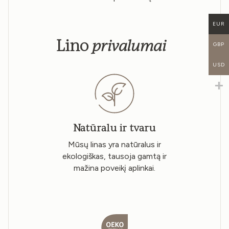
EUR
privalumai
Lino
GBP
USD
Natūralu ir tvaru
Mūsų linas yra natūralus ir
ekologiškas, tausoja gamtą ir
mažina poveikį aplinkai.