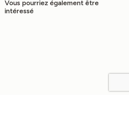
Vous pourriez également être
intéressé
NEW
NEW
TISSU EN LIN COLORIS HERON MIST
HOUSSE DE COUSSIN EN LIN –
160G/M²
BRUME DORÉE