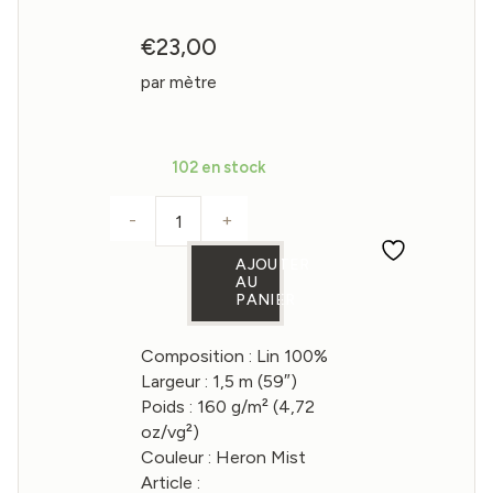
€
23,00
par mètre
102 en stock
-
+
quantité de Tissu en lin coloris Heron 
AJOUTER
AU
PANIER
Composition : Lin 100%
Largeur : 1,5 m (59″)
Poids : 160 g/m² (4,72
oz/vg²)
Couleur : Heron Mist
Article :