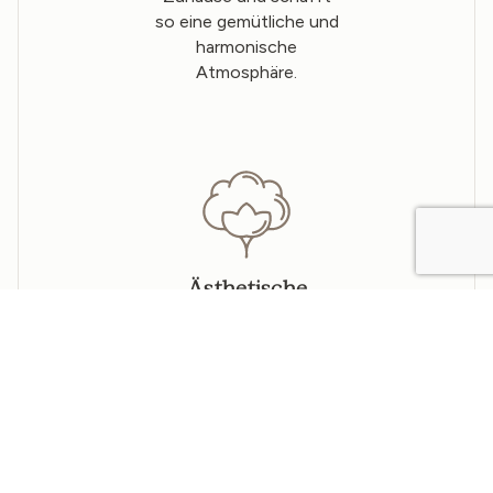
so eine gemütliche und
harmonische
Atmosphäre.
Ästhetische
Schönheit
Leinen verleiht Ihrem
Zuhause natürliche
Eleganz und
Raffinesse, ein
zeitloser Stil, der nie
verblasst.