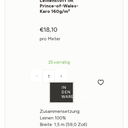
Leinenstoff im
Prince-of-Wales-
Karo 160g/m²
€
18,10
pro Meter
25 vorrätig
-
+
Leinenstoff im Prince-of-Wales-Karo
IN
DEN
WARENKORB
Zusammensetzung:
Leinen 100%
Breite: 1,5 m (59,0 Zoll)