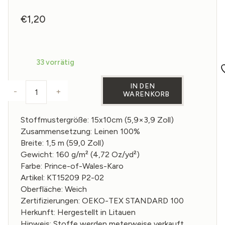
€
1,20
33 vorrätig
IN DEN
-
+
WARENKORB
Muster aus Leinenstoff im Prince-of-Wales-Karo 
Stoffmustergröße: 15x10cm (5,9×3,9 Zoll)
Zusammensetzung: Leinen 100%
Breite: 1,5 m (59,0 Zoll)
Gewicht: 160 g/m² (4,72 Oz/yd²)
Farbe: Prince-of-Wales-Karo
Artikel: KT15209 P2-02
Oberfläche: Weich
Zertifizierungen: OEKO-TEX STANDARD 100
Herkunft: Hergestellt in Litauen
Hinweis: Stoffe werden meterweise verkauft