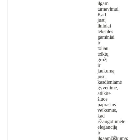
ilgam
tarnavimui.
Kad
jūsų
lininiai
tekstilės
gaminiai
ir
toliau
teiktų
grožį
ir
jaukumą
jūsų
kasdieniame
gyvenime,
atlikite
šiuos
paprastus
veiksmus,
kad
išsaugotumėte
eleganciją
ir
ilgaamžiškumą: