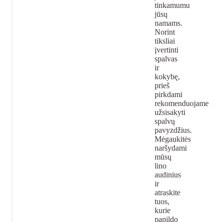
tinkamumu
jūsų
namams.
Norint
tiksliai
įvertinti
spalvas
ir
kokybę,
prieš
pirkdami
rekomenduojame
užsisakyti
spalvų
pavyzdžius.
Mėgaukitės
naršydami
mūsų
lino
audinius
ir
atraskite
tuos,
kurie
papildo