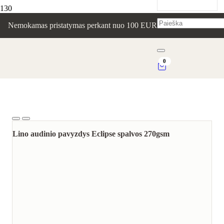
Nemokamas pristatymas perkant nuo 100 EUR
0
Lino audinio pavyzdys Eclipse spalvos 270gsm