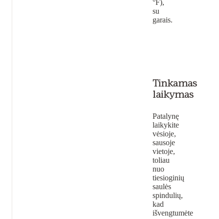
°F),
su
garais.
Tinkamas
laikymas
Patalynę
laikykite
vėsioje,
sausoje
vietoje,
toliau
nuo
tiesioginių
saulės
spindulių,
kad
išvengtumėte