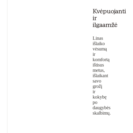
Kvėpuojanti
ir
ilgaamžė
Linas
išlaiko
vėsumą
ir
komfortą
ištisus
metus,
išlaikant
savo
grožį
ir
kokybę
po
daugybės
skalbimų.