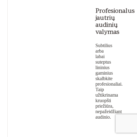
Profesionalus
jautrių
audinių
valymas
Subtilius
arba
labai
suteptus
lininius
gaminius
skalbkite
profesionaliai.
Taip
užtikrinama
kruopšti
priežiūra,
nepažeidžiant
audinio.