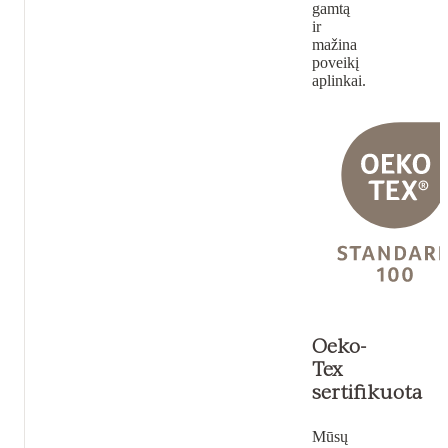
gamtą
ir
mažina
poveikį
aplinkai.
Oeko-
Tex
sertifikuota
Mūsų