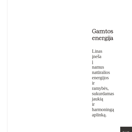
Gamtos
energija
Linas
įneša
į
namus
natūralios
energijos
ir
ramybės,
sukurdamas
jaukią
ir
harmoningą
aplinką.