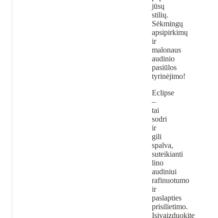
jūsų
stilių.
Sėkmingų
apsipirkimų
ir
malonaus
audinio
pasiūlos
tyrinėjimo!
Eclipse
–
tai
sodri
ir
gili
spalva,
suteikianti
lino
audiniui
rafinuotumo
ir
paslapties
prisilietimo.
Įsivaizduokite