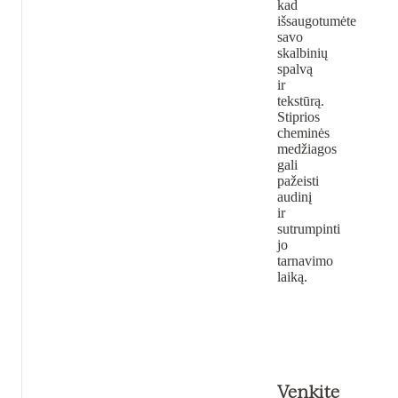
kad
išsaugotumėte
savo
skalbinių
spalvą
ir
tekstūrą.
Stiprios
cheminės
medžiagos
gali
pažeisti
audinį
ir
sutrumpinti
jo
tarnavimo
laiką.
Venkite