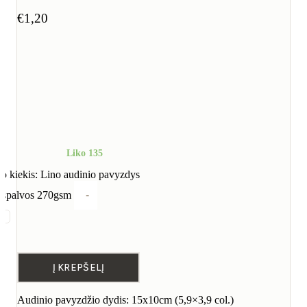
€
1,20
Liko 135
o kiekis: Lino audinio pavyzdys
e spalvos 270gsm
-
Į KREPŠELĮ
Audinio pavyzdžio dydis: 15x10cm (5,9×3,9 col.)