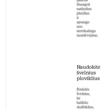
išsaugoti
natūralius
pluoštus
ir
apsaugo
nuo
nereikalingo
nusidėvėjimo.
Naudokite
švelnius
ploviklius
Rinkitės
švelnius,
be
baliklio
skalbiklius,