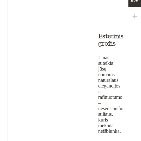
EUR
Estetinis
grožis
Linas
suteikia
jūsų
namams
natūralaus
elegancijos
ir
rafinuotumo
–
nesenstančio
stiliaus,
kuris
niekada
neišblunka.