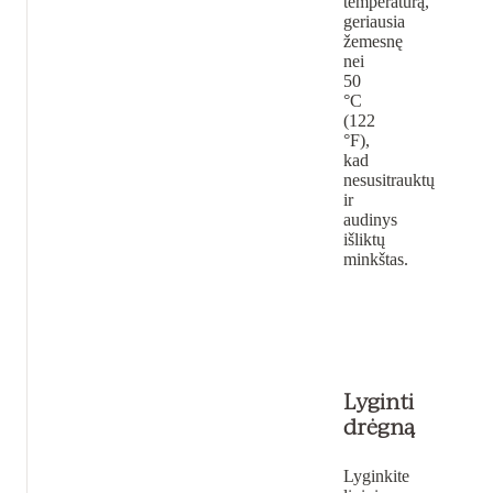
temperatūrą,
geriausia
žemesnę
nei
50
°C
(122
°F),
kad
nesusitrauktų
ir
audinys
išliktų
minkštas.
Lyginti
drėgną
Lyginkite