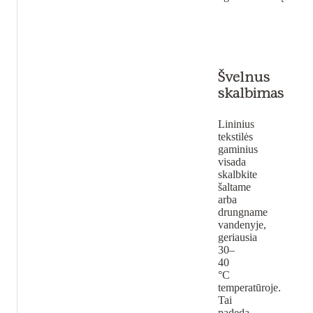
Švelnus
skalbimas
Lininius
tekstilės
gaminius
visada
skalbkite
šaltame
arba
drungname
vandenyje,
geriausia
30–
40
°C
temperatūroje.
Tai
padeda