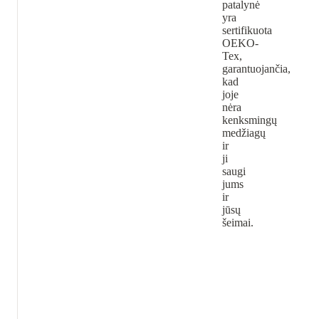
patalynė
yra
sertifikuota
OEKO-
Tex,
garantuojančia,
kad
joje
nėra
kenksmingų
medžiagų
ir
ji
saugi
jums
ir
jūsų
šeimai.