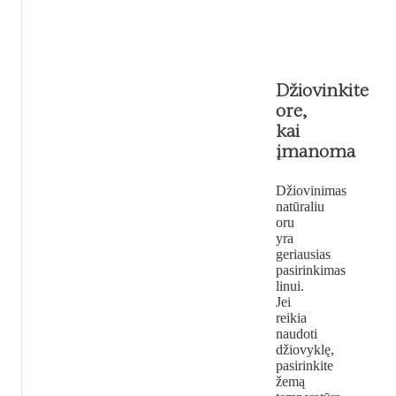
Džiovinkite
ore,
kai
įmanoma
Džiovinimas
natūraliu
oru
yra
geriausias
pasirinkimas
linui.
Jei
reikia
naudoti
džiovyklę,
pasirinkite
žemą