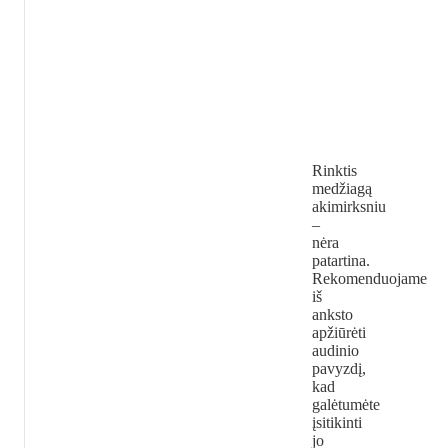
Rinktis
medžiagą
akimirksniu
–
nėra
patartina.
Rekomenduojame
iš
anksto
apžiūrėti
audinio
pavyzdį,
kad
galėtumėte
įsitikinti
jo