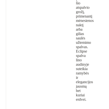
šio
atspalvio
grožį,
primenantį
mėnesienos
naktį
arba
gilias
saulės
užtemimo
spalvas.
Eclipse
spalva
lino
audinyje
suteikia
ramybės
ir
elegancijos
jausmą
bet
kuriai
erdvei.