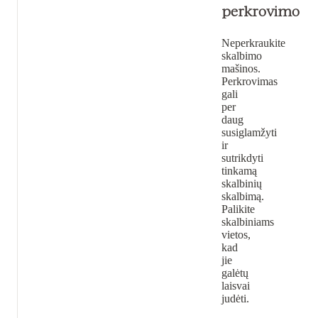
perkrovimo
Neperkraukite
skalbimo
mašinos.
Perkrovimas
gali
per
daug
susiglamžyti
ir
sutrikdyti
tinkamą
skalbinių
skalbimą.
Palikite
skalbiniams
vietos,
kad
jie
galėtų
laisvai
judėti.