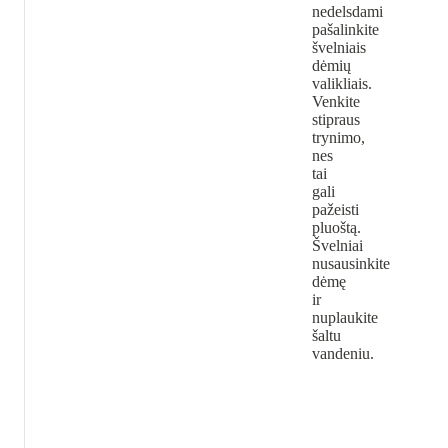
nedelsdami
pašalinkite
švelniais
dėmių
valikliais.
Venkite
stipraus
trynimo,
nes
tai
gali
pažeisti
pluoštą.
Švelniai
nusausinkite
dėmę
ir
nuplaukite
šaltu
vandeniu.