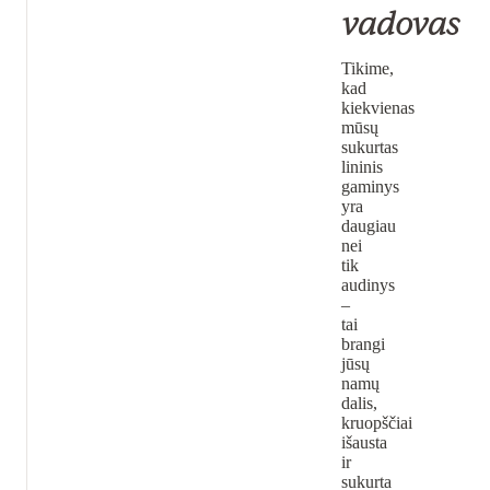
vadovas
Tikime,
kad
kiekvienas
mūsų
sukurtas
lininis
gaminys
yra
daugiau
nei
tik
audinys
–
tai
brangi
jūsų
namų
dalis,
kruopščiai
išausta
ir
sukurta