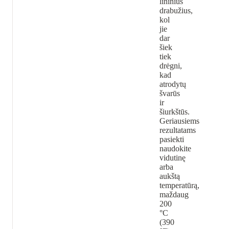
lininius
drabužius,
kol
jie
dar
šiek
tiek
drėgni,
kad
atrodytų
švarūs
ir
šiurkštūs.
Geriausiems
rezultatams
pasiekti
naudokite
vidutinę
arba
aukštą
temperatūrą,
maždaug
200
°C
(390