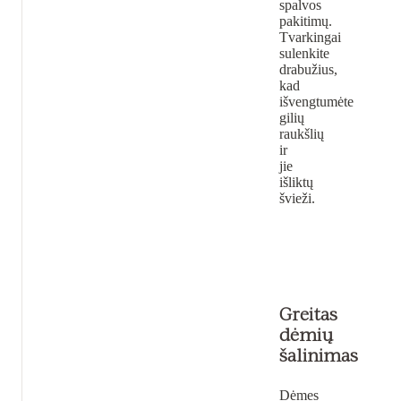
spalvos
pakitimų.
Tvarkingai
sulenkite
drabužius,
kad
išvengtumėte
gilių
raukšlių
ir
jie
išliktų
švieži.
Greitas
dėmių
šalinimas
Dėmes