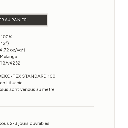
 de Tissu Lin Large Naturel Mélangé 160gsm
R AU PANIER
n 100%
112″)
(4,72 oz/vg²)
 Mélangé
9/18/v4232
: OEKO-TEX STANDARD 100
 en Lituanie
issus sont vendus au mètre
sous 2-3 jours ouvrables