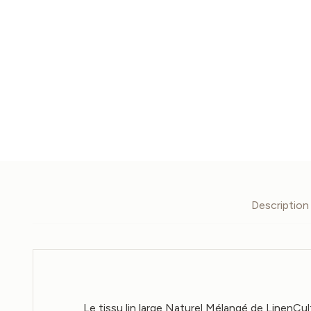
Description
Le tissu lin large Naturel Mélangé de LinenCu