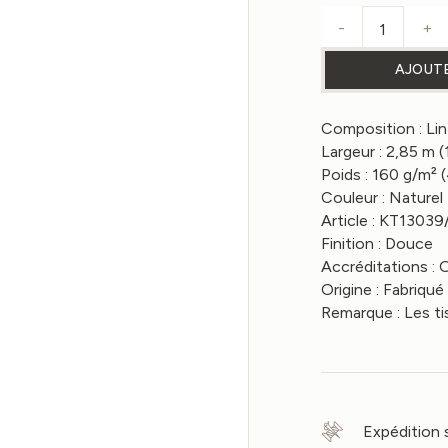
-
+
quantité
AJOUTE
Composition : Li
Largeur : 2,85 m (
Poids : 160 g/m² 
Couleur : Naturel
Article : KT1303
Finition : Douce
Accréditations 
Origine : Fabriqué
Remarque : Les t
Expédition 