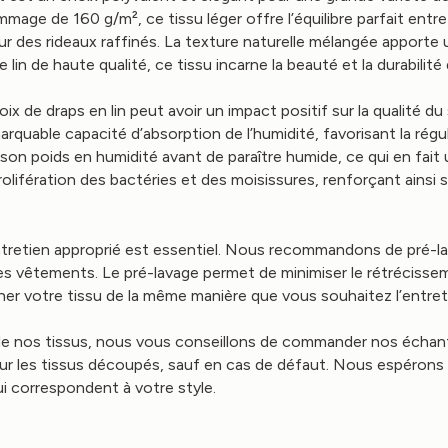
ge de 160 g/m², ce tissu léger offre l’équilibre parfait entre du
r des rideaux raffinés. La texture naturelle mélangée apporte 
e lin de haute qualité, ce tissu incarne la beauté et la durabilité
 de draps en lin peut avoir un impact positif sur la qualité du s
rquable capacité d’absorption de l’humidité, favorisant la régu
 son poids en humidité avant de paraître humide, ce qui en fait
olifération des bactéries et des moisissures, renforçant ainsi s
 entretien approprié est essentiel. Nous recommandons de pré-lav
 vêtements. Le pré-lavage permet de minimiser le rétrécisseme
r votre tissu de la même manière que vous souhaitez l’entreteni
 de nos tissus, nous vous conseillons de commander nos échanti
r les tissus découpés, sauf en cas de défaut. Nous espérons q
ui correspondent à votre style.