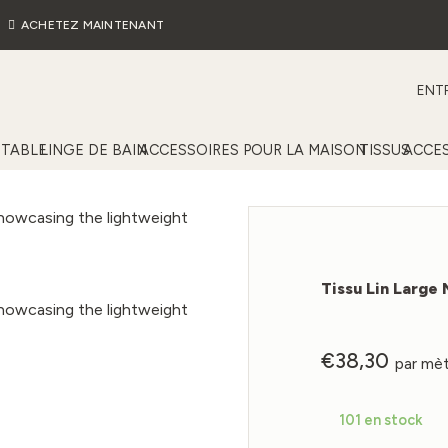
ACHETEZ MAINTENANT
ENTR
 TABLE
LINGE DE BAIN
ACCESSOIRES POUR LA MAISON
TISSUS
ACCES
Tissu Lin Large
€
38,30
par mè
101 en stock