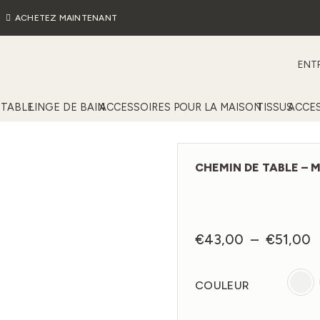
ACHETEZ MAINTENANT
ENTR
 TABLE
LINGE DE BAIN
ACCESSOIRES POUR LA MAISON
TISSUS
ACCES
CHEMIN DE TABLE – MU
P
€
43,00
–
€
51,00
d
pr
COULEUR
€
à