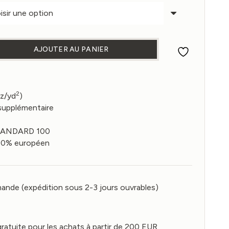
51,00
AJOUTER AU PANIER
 CHEMIN DE TABLE - MULTICOLORE
2
oz/yd
)
supplémentaire
STANDARD 100
 100% européen
ande (expédition sous 2-3 jours ouvrables)
gratuite pour les achats à partir de 200 EUR