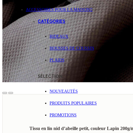
ACCESSOIRES POUR LA MAISON
CATÉGORIES
RIDEAUX
HOUSSES DE COUSSIN
PLAIDS
SÉLECTION
NOUVEAUTÉS
PRODUITS POPULAIRES
PROMOTIONS
Tissu en lin nid d’abeille petit, couleur Lapin 200g/