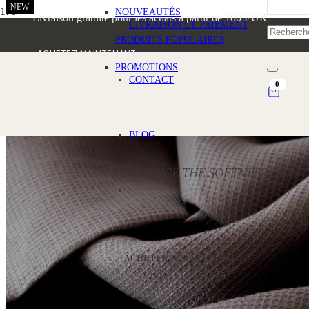
NEW
NOUVEAUTÉS
Livraison gratuite pour les achats à partir de 100 EUR
LIVRAISON ET PAIEMENT
PRODUITS POPULAIRES
ACHETEZ MAINTENANT
PROMOTIONS
CONTACT
0
BLOG
EXPERIENCE THE SOFTNESS OF NA
ACHETER MAINTENANT