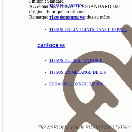
Finition : Standard
TISSUS À MOTIFS
Accréditations : OEKO-TEX STANDARD 100
Origine : Fabriqué en Lituanie
Remarque : Les tissus sont vendus au mètre
TISSUS IMPRIMÉS
TISSUS EN LIN TEINTS DANS L’ESPACE
CATÉGORIES
TISSUS DE FILS FANTAISIE
TISSUS EN MÉLANGE DE LIN
ÉCHANTILLONS DE TISSUS
TRANSFORM YOUR EVERYDAY LIVING 