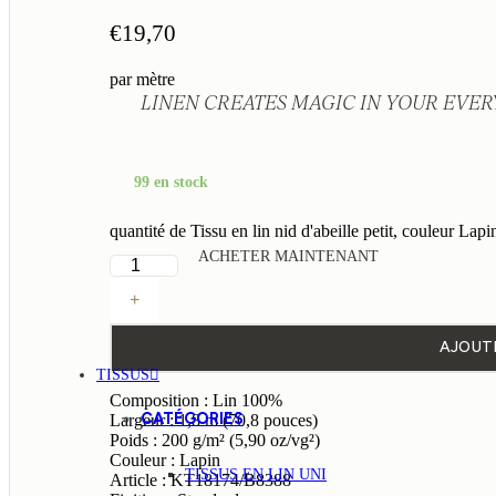
€
19,70
par mètre
LINEN CREATES MAGIC IN YOUR EVERY
99 en stock
quantité de Tissu en lin nid d'abeille petit, couleur Lap
ACHETER MAINTENANT
+
AJOUT
TISSUS
Composition : Lin 100%
CATÉGORIES
Largeur : 1,8 m (70,8 pouces)
Poids : 200 g/m² (5,90 oz/vg²)
Couleur : Lapin
TISSUS EN LIN UNI
Article : KT18174/B8388