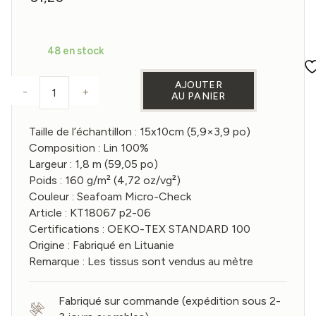
48 en stock
AJOUTER
-
+
AU PANIER
quantité de Échantillon de tissu en lin Seafoam M
Taille de l’échantillon : 15x10cm (5,9×3,9 po)
Composition : Lin 100%
Largeur : 1,8 m (59,05 po)
Poids : 160 g/m² (4,72 oz/vg²)
Couleur : Seafoam Micro-Check
Article : KT18067 p2-06
Certifications : OEKO-TEX STANDARD 100
Origine : Fabriqué en Lituanie
Remarque : Les tissus sont vendus au mètre
Fabriqué sur commande (expédition sous 2-