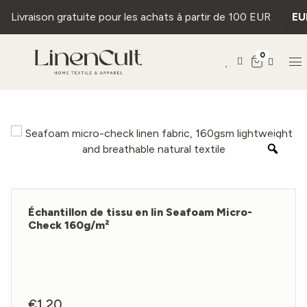
Livraison gratuite pour les achats à partir de 100 EUR
EU
0
Échantillon de tissu en lin Seafoam Micro-
Check 160g/m²
€
1,20