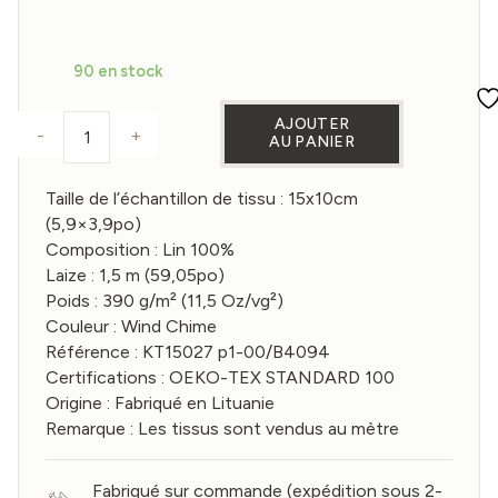
90 en stock
AJOUTER
-
+
AU PANIER
quantité de Échantillon de tissu en Lin coloris W
Taille de l’échantillon de tissu : 15x10cm
(5,9×3,9po)
Composition : Lin 100%
Laize : 1,5 m (59,05po)
Poids : 390 g/m² (11,5 Oz/vg²)
Couleur : Wind Chime
Référence : KT15027 p1-00/B4094
Certifications : OEKO-TEX STANDARD 100
Origine : Fabriqué en Lituanie
Remarque : Les tissus sont vendus au mètre
Fabriqué sur commande (expédition sous 2-