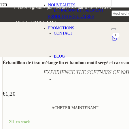
NOUVEAUTÉS
Livraison gratuite pour les achats à partir de 100 EUR
LIVRAISON ET PAIEMENT
PRODUITS POPULAIRES
ACHETEZ MAINTENANT
PROMOTIONS
CONTACT
0
BLOG
Échantillon de tissu mélange lin et bambou motif sergé et carrea
EXPERIENCE THE SOFTNESS OF NA
€
1,20
ACHETER MAINTENANT
211 en stock