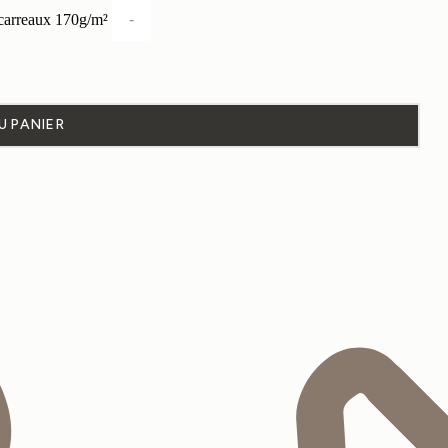
 carreaux 170g/m²
-
U PANIER