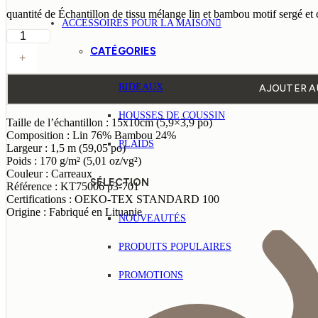
quantité de Échantillon de tissu mélange lin et bambou motif sergé et
ACCESSOIRES POUR LA MAISON
CATÉGORIES
+
RIDEAUX
AJOUTER A
HOUSSES DE COUSSIN
Taille de l’échantillon : 15x10cm (5,9×3,9 po)
Composition : Lin 76% Bambou 24%
PLAIDS
Largeur : 1,5 m (59,05 po)
Poids : 170 g/m² (5,01 oz/vg²)
Couleur : Carreaux
SÉLECTION
Référence : KT75006 p3-701
Certifications : OEKO-TEX STANDARD 100
Origine : Fabriqué en Lituanie
NOUVEAUTÉS
PRODUITS POPULAIRES
PROMOTIONS