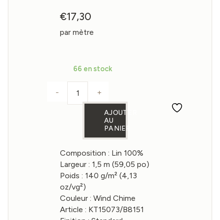
€
17,30
par mètre
66 en stock
-
+
quantité de Tissu en lin couleur Wind 
AJOUTER
AU
PANIER
Composition : Lin 100%
Largeur : 1,5 m (59,05 po)
Poids : 140 g/m² (4,13
oz/vg²)
Couleur : Wind Chime
Article : KT15073/B8151