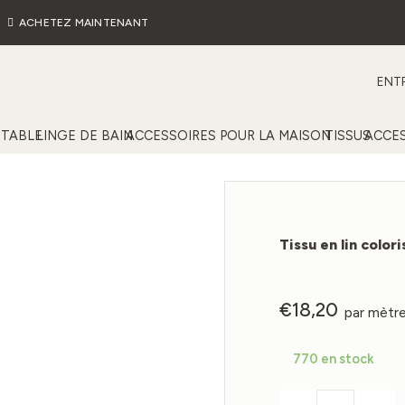
ACHETEZ MAINTENANT
ENTR
 TABLE
LINGE DE BAIN
ACCESSOIRES POUR LA MAISON
TISSUS
ACCES
Tissu en lin colo
€
18,20
par mètr
770 en stock