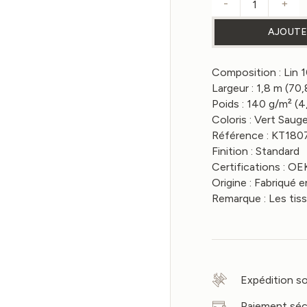
-
+
quantité d
AJOUTE
Composition : Lin
Largeur : 1,8 m (70
Poids : 140 g/m² (4
Coloris : Vert Saug
Référence : KT18
Finition : Standard
Certifications :
Origine : Fabriqué e
Remarque : Les tis
Expédition so
Paiement séc