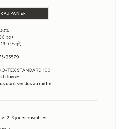
e Tissu en lin coloris Vert Sauge 140g/m²
R AU PANIER
 100%
,86 po)
,13 oz/vg²)
e
073/B5579
 OEKO-TEX STANDARD 100
n Lituanie
sus sont vendus au mètre
us 2-3 jours ouvrables
urisé