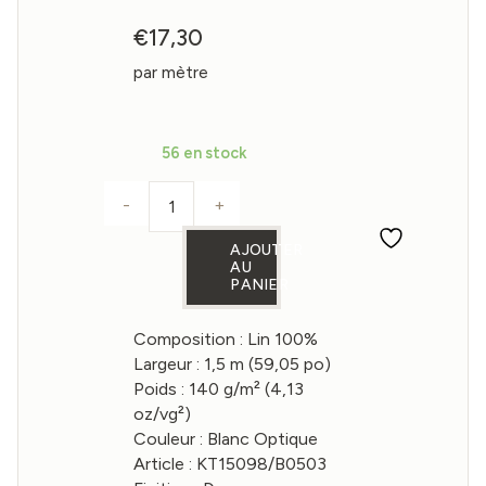
€
17,30
par mètre
56 en stock
-
+
quantité de Tissu en lin blanc optique 
AJOUTER
AU
PANIER
Composition : Lin 100%
Largeur : 1,5 m (59,05 po)
Poids : 140 g/m² (4,13
oz/vg²)
Couleur : Blanc Optique
Article : KT15098/B0503