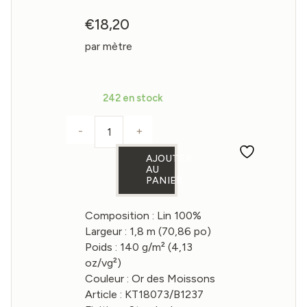
€
18,20
par mètre
242 en stock
-
+
quantité de Tissu en lin couleur Or de
AJOUTER
AU
PANIER
Composition : Lin 100%
Largeur : 1,8 m (70,86 po)
Poids : 140 g/m² (4,13
oz/vg²)
Couleur : Or des Moissons
Article : KT18073/B1237