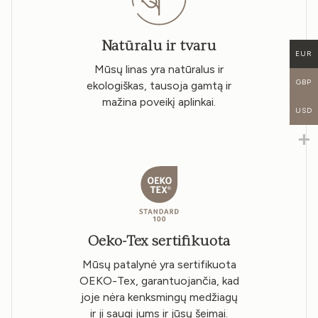
Natūralu ir tvaru
EUR
Mūsų linas yra natūralus ir
GBP
ekologiškas, tausoja gamtą ir
mažina poveikį aplinkai.
USD
Oeko-Tex sertifikuota
Mūsų patalynė yra sertifikuota
OEKO-Tex, garantuojančia, kad
joje nėra kenksmingų medžiagų
ir ji saugi jums ir jūsų šeimai.