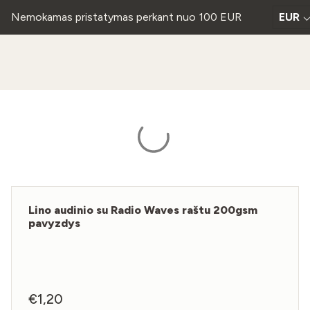
Nemokamas pristatymas perkant nuo 100 EUR
EUR
Lino audinio su Radio Waves raštu 200gsm
pavyzdys
€
1,20