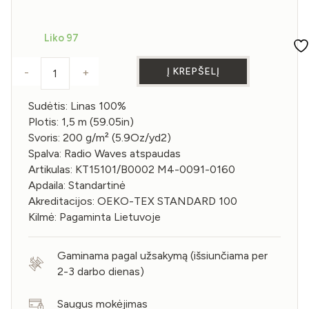
Liko 97
Į KREPŠELĮ
-
+
produkto kiekis: Lino audinio su Radio Waves rašt
Sudėtis: Linas 100%
Plotis: 1,5 m (59.05in)
Svoris: 200 g/m² (5.9Oz/yd2)
Spalva: Radio Waves atspaudas
Artikulas: KT15101/B0002 M4-0091-0160
Apdaila: Standartinė
Akreditacijos: OEKO-TEX STANDARD 100
Kilmė: Pagaminta Lietuvoje
Gaminama pagal užsakymą (išsiunčiama per
2-3 darbo dienas)
Saugus mokėjimas