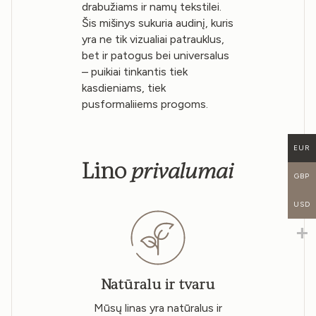
drabužiams ir namų tekstilei.
Šis mišinys sukuria audinį, kuris
yra ne tik vizualiai patrauklus,
bet ir patogus bei universalus
– puikiai tinkantis tiek
kasdieniams, tiek
pusformaliiems progoms.
EUR
privalumai
Lino
GBP
USD
Natūralu ir tvaru
Mūsų linas yra natūralus ir