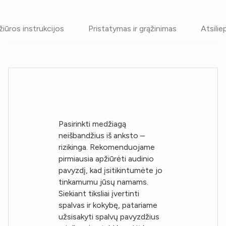
žiūros instrukcijos
Pristatymas ir grąžinimas
Atsilie
Pasirinkti medžiagą
neišbandžius iš anksto –
rizikinga. Rekomenduojame
pirmiausia apžiūrėti audinio
pavyzdį, kad įsitikintumėte jo
tinkamumu jūsų namams.
Siekiant tiksliai įvertinti
spalvas ir kokybę, patariame
užsisakyti spalvų pavyzdžius