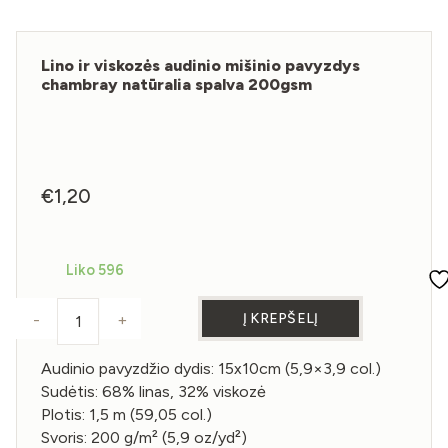
Lino ir viskozės audinio mišinio pavyzdys
chambray natūralia spalva 200gsm
€
1,20
Liko 596
Į KREPŠELĮ
-
+
produkto kiekis: Lino ir viskozės audinio mišinio pa
Audinio pavyzdžio dydis: 15x10cm (5,9×3,9 col.)
Sudėtis: 68% linas, 32% viskozė
Plotis: 1,5 m (59,05 col.)
Svoris: 200 g/m² (5,9 oz/yd²)