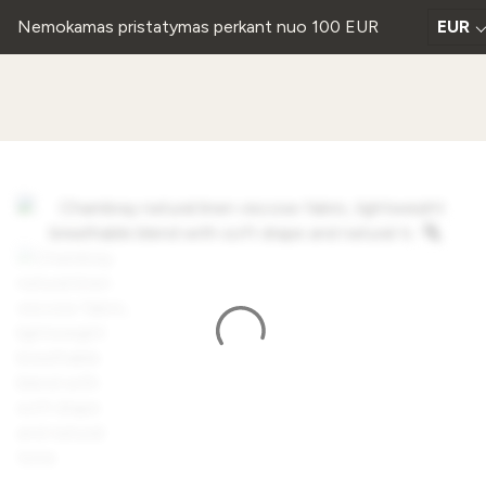
Nemokamas pristatymas perkant nuo 100 EUR
EUR