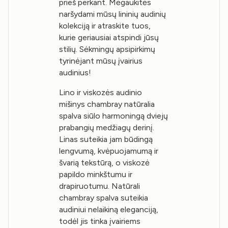
prieš perkant. Mėgaukitės
naršydami mūsų lininių audinių
kolekciją ir atraskite tuos,
kurie geriausiai atspindi jūsų
stilių. Sėkmingų apsipirkimų
tyrinėjant mūsų įvairius
audinius!
Lino ir viskozės audinio
mišinys chambray natūralia
spalva siūlo harmoningą dviejų
prabangių medžiagų derinį.
Linas suteikia jam būdingą
lengvumą, kvėpuojamumą ir
švarią tekstūrą, o viskozė
papildo minkštumu ir
drapiruotumu. Natūrali
chambray spalva suteikia
audiniui nelaikiną eleganciją,
todėl jis tinka įvairiems