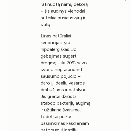
rafinuotą namų dekörą
– šis audinys vienodai
suteikia pusiausvyrą ir
stilių.
Linas natūraliai
kvėpuoja ir yra
hipoalergiškas. Jo
gebėjimas sugerti
drėgmę – iki 20% savo
svorio neprarandant
sausumo pojūčio –
daro jį idealiu vasaros
drabužiams ir patalynei.
Jis greitai džiūsta,
stabdo bakterijų augimą
ir užtikrina švarumą,
todėl tai puikus
pasirinkimas kasdieniam
patogumui ir stiliui.