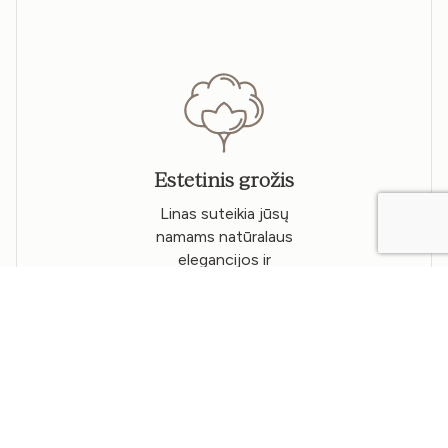
Estetinis grožis
Linas suteikia jūsų
namams natūralaus
elegancijos ir
rafinuotumo –
nesenstančio stiliaus,
kuris niekada neišblunka.