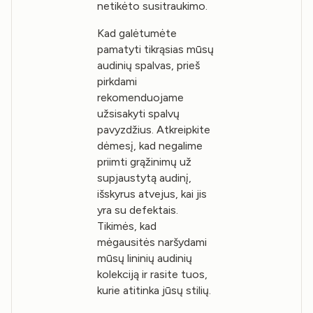
netikėto susitraukimo.
Kad galėtumėte
pamatyti tikrąsias mūsų
audinių spalvas, prieš
pirkdami
rekomenduojame
užsisakyti spalvų
pavyzdžius. Atkreipkite
dėmesį, kad negalime
priimti grąžinimų už
supjaustytą audinį,
išskyrus atvejus, kai jis
yra su defektais.
Tikimės, kad
mėgausitės naršydami
mūsų lininių audinių
kolekciją ir rasite tuos,
kurie atitinka jūsų stilių.