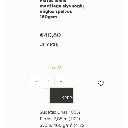
Platus lininė
medžiaga alyvuogių
miglos spalvos
160gsm
€
40,80
už metrą
Liko 51
-
+
produkto kiekis: Platus lininė medžiag
Į
KREPŠELĮ
Sudėtis: Linas 100%
Plotis: 2,85 m (112″)
Svoris: 160 g/m² (4,72