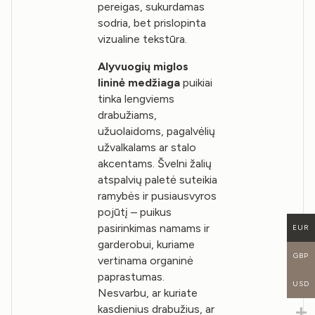
pereigas, sukurdamas
sodria, bet prislopinta
vizualine tekstūra.
Alyvuogių miglos
lininė medžiaga
puikiai
tinka lengviems
drabužiams,
užuolaidoms, pagalvėlių
užvalkalams ar stalo
akcentams. Švelni žalių
atspalvių paletė suteikia
ramybės ir pusiausvyros
pojūtį – puikus
pasirinkimas namams ir
EUR
garderobui, kuriame
GBP
vertinama organinė
paprastumas.
USD
Nesvarbu, ar kuriate
kasdienius drabužius, ar