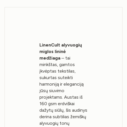
LinenCult alyvuogių
miglos lininė
medžiaga
– tai
minkštas, gamtos
įkvėptas tekstilas,
sukurtas suteikti
harmoniją ir eleganciją
jūsų siuvimo
projektams. Austas iš
160 gsm erdviškai
dažytų siūlų, šis audinys
derina subtilias žemiškų
alyvuogių tonų