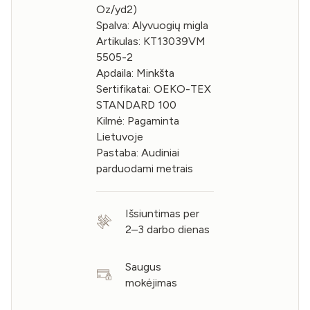
Oz/yd2)
Spalva: Alyvuogių migla
Artikulas: KT13039VM
5505-2
Apdaila: Minkšta
Sertifikatai: OEKO-TEX
STANDARD 100
Kilmė: Pagaminta
Lietuvoje
Pastaba: Audiniai
parduodami metrais
Išsiuntimas per
2–3 darbo dienas
Saugus
mokėjimas