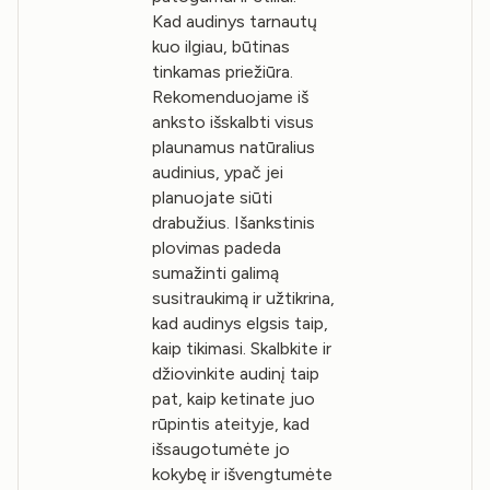
Kad audinys tarnautų
kuo ilgiau, būtinas
tinkamas priežiūra.
Rekomenduojame iš
anksto išskalbti visus
plaunamus natūralius
audinius, ypač jei
planuojate siūti
drabužius. Išankstinis
plovimas padeda
sumažinti galimą
susitraukimą ir užtikrina,
kad audinys elgsis taip,
kaip tikimasi. Skalbkite ir
džiovinkite audinį taip
pat, kaip ketinate juo
rūpintis ateityje, kad
išsaugotumėte jo
kokybę ir išvengtumėte