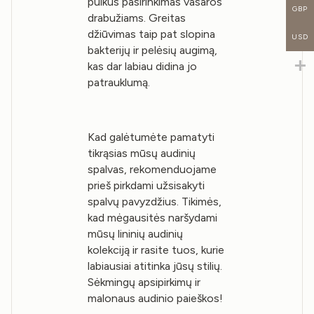
puikus pasirinkimas vasaros
GBP
drabužiams. Greitas
džiūvimas taip pat slopina
USD
bakterijų ir pelėsių augimą,
kas dar labiau didina jo
patrauklumą.
Kad galėtumėte pamatyti
tikrąsias mūsų audinių
spalvas, rekomenduojame
prieš pirkdami užsisakyti
spalvų pavyzdžius. Tikimės,
kad mėgausitės naršydami
mūsų lininių audinių
kolekciją ir rasite tuos, kurie
labiausiai atitinka jūsų stilių.
Sėkmingų apsipirkimų ir
malonaus audinio paieškos!