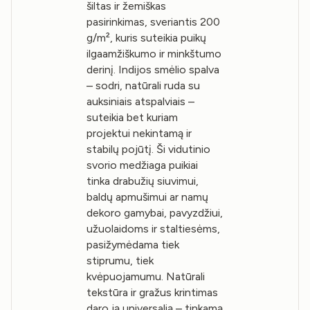
šiltas ir žemiškas
pasirinkimas, sveriantis 200
g/m², kuris suteikia puikų
ilgaamžiškumo ir minkštumo
derinį. Indijos smėlio spalva
– sodri, natūrali ruda su
auksiniais atspalviais –
suteikia bet kuriam
projektui nekintamą ir
stabilų pojūtį. Ši vidutinio
svorio medžiaga puikiai
tinka drabužių siuvimui,
baldų apmušimui ar namų
dekoro gamybai, pavyzdžiui,
užuolaidoms ir staltiesėms,
pasižymėdama tiek
stiprumu, tiek
kvėpuojamumu. Natūrali
tekstūra ir gražus krintimas
daro ją universalią – tinkamą