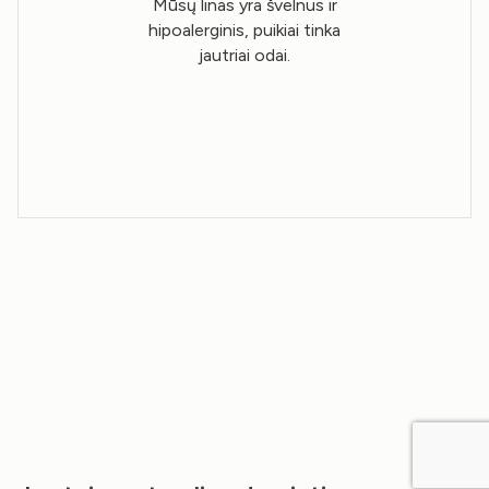
Mūsų linas yra švelnus ir
hipoalerginis, puikiai tinka
jautriai odai.