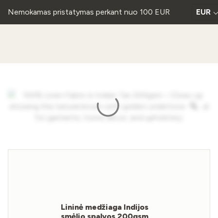
Nemokamas pristatymas perkant nuo 100 EUR
EUR
Lininė medžiaga Indijos
smėlio spalvos 200gsm