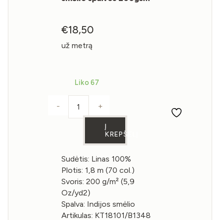
€
18,50
už metrą
Liko 67
-
+
produkto kiekis: Lininė medžiaga Indijo
Į
KREPŠELĮ
Sudėtis: Linas 100%
Plotis: 1,8 m (70 col.)
Svoris: 200 g/m² (5,9
Oz/yd2)
Spalva: Indijos smėlio
Artikulas: KT18101/B1348