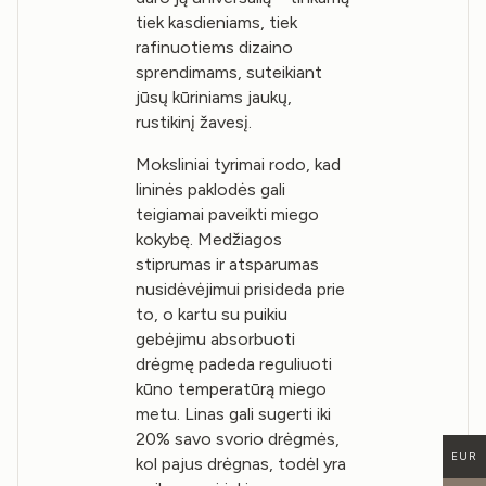
tiek kasdieniams, tiek
rafinuotiems dizaino
sprendimams, suteikiant
jūsų kūriniams jaukų,
rustikinį žavesį.
Moksliniai tyrimai rodo, kad
lininės paklodės gali
teigiamai paveikti miego
kokybę. Medžiagos
stiprumas ir atsparumas
nusidėvėjimui prisideda prie
to, o kartu su puikiu
gebėjimu absorbuoti
drėgmę padeda reguliuoti
kūno temperatūrą miego
metu. Linas gali sugerti iki
20% savo svorio drėgmės,
EUR
kol pajus drėgnas, todėl yra