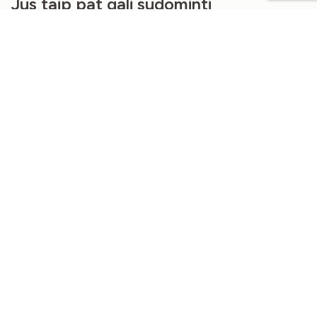
Jus taip pat gali sudominti
NEW
NEW
LININĖ MEDŽIAGA MALACHITO
LININĖ MEDŽIAGA PICANTE SPALVOS
ŽALIOS SPALVOS 200GSM
200GSM
€
18,50
€
18,50