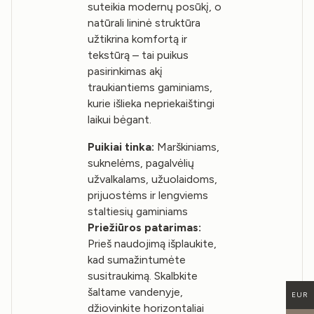
suteikia modernų posūkį, o
natūrali lininė struktūra
užtikrina komfortą ir
tekstūrą – tai puikus
pasirinkimas akį
traukiantiems gaminiams,
kurie išlieka nepriekaištingi
laikui bėgant.
Puikiai tinka:
Marškiniams,
suknelėms, pagalvėlių
užvalkalams, užuolaidoms,
prijuostėms ir lengviems
staltiesių gaminiams
Priežiūros patarimas:
Prieš naudojimą išplaukite,
kad sumažintumėte
susitraukimą. Skalbkite
šaltame vandenyje,
EUR
džiovinkite horizontaliai