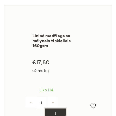
Lininė medžiaga su
mėlynais tinkleliais
160gsm
€
17,80
už metrą
Liko 114
-
+
produkto kiekis: Lininė medžiaga su mėlyn
Į