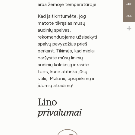
GBP
arba žemoje temperatūroje
Kad įsitikintumėte, jog
USD
matote tikrąsias mūsų
audinių spalvas,
rekomenduojame užsisakyti
spalvų pavyzdžius prieš
perkant. Tikimės, kad mielai
naršysite mūsų lininių
audinių kolekciją ir rasite
tuos, kurie atitinka jūsų
stilių. Malonių apsipirkimų ir
įdomių atradimų!
Lino
privalumai