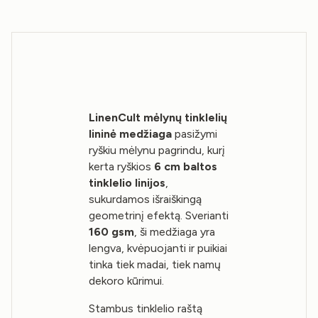
LinenCult mėlynų tinklelių
lininė medžiaga
pasižymi
ryškiu mėlynu pagrindu, kurį
kerta ryškios
6 cm baltos
tinklelio linijos
,
sukurdamos išraiškingą
geometrinį efektą. Sverianti
160 gsm
, ši medžiaga yra
lengva, kvėpuojanti ir puikiai
tinka tiek madai, tiek namų
dekoro kūrimui.
Stambus tinklelio raštą