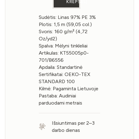
KREPŠELĮ
Sudėtis: Linas 97% PE 3%
Plotis: 1,5 m (59,05 col.)
Svoris: 160 g/m² (4,72
Oz/yd2)
Spalva: Mėlyni tinkleliai
Artikulas: KT55005p0-
701/B6556
Apdaila: Standartinė
Sertifikatai: OEKO-TEX
STANDARD 100
Kilmė: Pagaminta Lietuvoje
Pastaba: Audiniai
parduodami metrais
Išsiuntimas per 2–3
darbo dienas