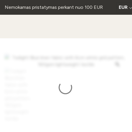
Nemokamas pristatymas perkant nuo 100 EUR
EUR