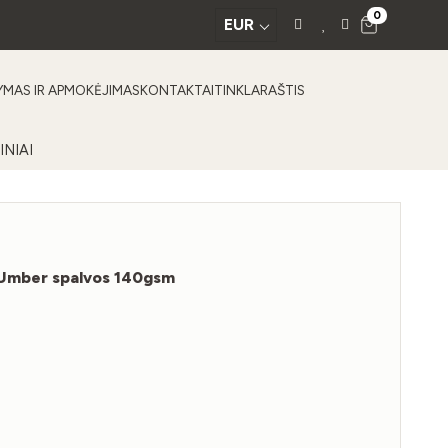
0
EUR
YMAS IR APMOKĖJIMAS
KONTAKTAI
TINKLARAŠTIS
INIAI
 Umber spalvos 140gsm
ą