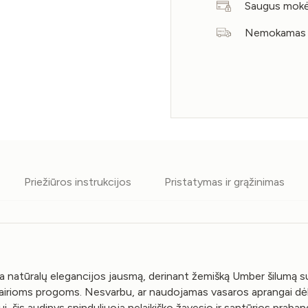
Saugus mokė
Nemokamas s
Priežiūros instrukcijos
Pristatymas ir grąžinimas
 natūralų elegancijos jausmą, derinant žemišką Umber šilumą su l
 įvairioms progoms. Nesvarbu, ar naudojamas vasaros aprangai dė
, šis audinys spinduliuoja nelaikiško žavesio ir santūrios praba