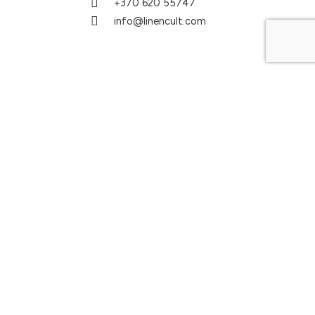
+370 620 55747
info@linencult.com