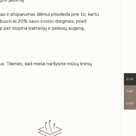
as ir atsparumas dilimui prisideda prie to, kartu
uoti iki 20% savo svorio drėgmės, prieš
 pat slopina bakterijų ir pelėsių augimą,
. Tikimės, kad mielai naršysite mūsų lininių
EUR
GBP
USD