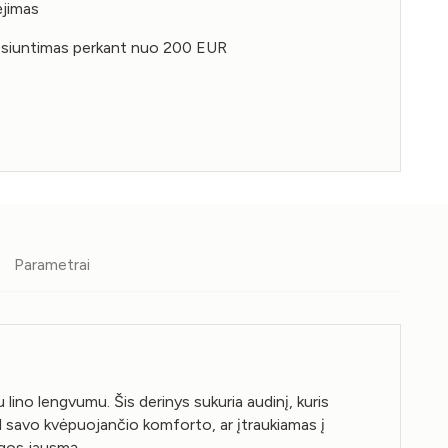
jimas
iuntimas perkant nuo 200 EUR
Parametrai
ino lengvumu. Šis derinys sukuria audinį, kuris
l savo kvėpuojančio komforto, ar įtraukiamas į
ngos jausmą.