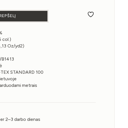
kiekis: Lininė medžiaga Umber spalvos 140gsm
KREPŠELĮ
0%
 col.)
4,13 Oz/yd2)
3/B1413
ė
KO-TEX STANDARD 100
ietuvoje
parduodami metrais
per 2–3 darbo dienas