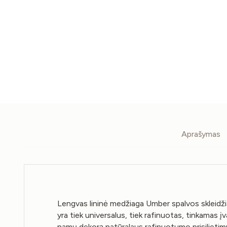
Aprašymas
Lengvas lininė medžiaga Umber spalvos skleidžia
yra tiek universalus, tiek rafinuotas, tinkamas
namų dekorą natūralaus rafinuotumo prisilietimui