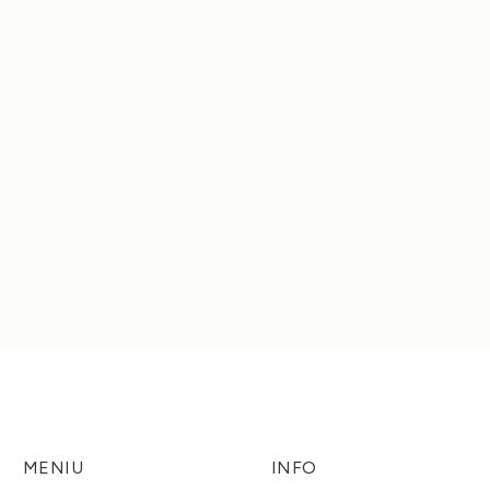
IO PAVYZDYS UMBER SPALVOS
LININĖ MEDŽIAGA HARVEST GO
140GSM
€
18,20
PASIRINKTI SAVYBES
PASIRINKTI SAVYBE
MENIU
INFO