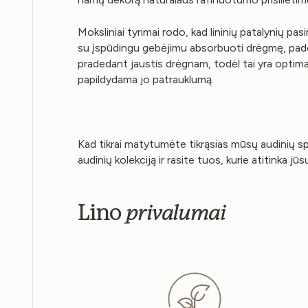
Moksliniai tyrimai rodo, kad lininių patalynių pa
su įspūdingu gebėjimu absorbuoti drėgmę, pade
pradedant jaustis drėgnam, todėl tai yra optimal
papildydama jo patrauklumą.
Kad tikrai matytumėte tikrąsias mūsų audinių sp
audinių kolekciją ir rasite tuos, kurie atitinka j
privalumai
Lino