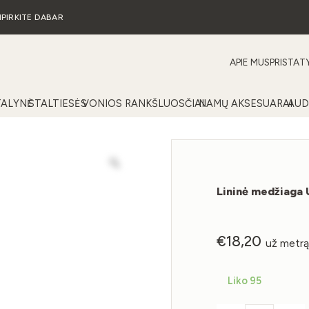
IPIRKITE DABAR
APIE MUS
PRISTAT
TALYNĖ
STALTIESĖS
VONIOS RANKŠLUOSČIAI
NAMŲ AKSESUARAI
AUD
Lininė medžiaga
€
18,20
už metr
Liko 95