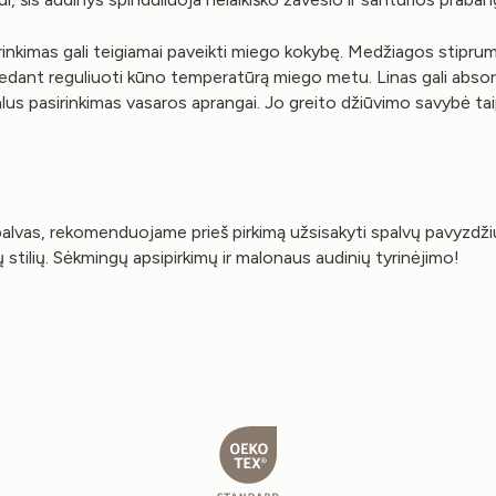
sirinkimas gali teigiamai paveikti miego kokybę. Medžiagos stiprum
dant reguliuoti kūno temperatūrą miego metu. Linas gali absorb
us pasirinkimas vasaros aprangai. Jo greito džiūvimo savybė taip
alvas, rekomenduojame prieš pirkimą užsisakyti spalvų pavyzdžius
ūsų stilių. Sėkmingų apsipirkimų ir malonaus audinių tyrinėjimo!