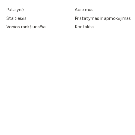
Patalynė
Apie mus
Staltiesės
Pristatymas ir apmokėjimas
Vonios rankšluosčiai
Kontaktai
Namų aksesuarai
Tinklaraštis
Audiniai
Privacy Policy
Terms & Conditions
Return policy
Business Inquiries