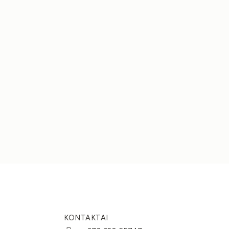
LD SPALVOS
PLATUS LININIS AUDINYS UMBER SPALVOS
140GSM
€
35,30
S
PASIRINKTI SAVYBES
KONTAKTAI