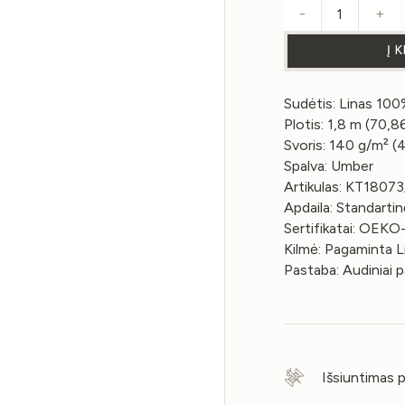
-
+
produkto 
Į 
Sudėtis: Linas 10
Plotis: 1,8 m (70,86
Svoris: 140 g/m² (
Spalva: Umber
Artikulas: KT1807
Apdaila: Standartin
Sertifikatai: OE
Kilmė: Pagaminta L
Pastaba: Audiniai 
Išsiuntimas 