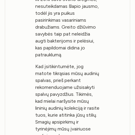
nesuteikdamas šlapio jausmo,
todėl jis yra puikus
pasirinkimas vasariniams
drabužiams. Greito džiūvimo
savybės taip pat neleidžia
augti bakterijoms ir pelėsiui,
kas papildomai didina jo
patrauklumą.
Kad įsitikintumėte, jog
matote tikrąsias mūsų audinių
spalvas, prieš perkant
rekomenduojame užsisakyti
spalvų pavyzdžius. Tikimės,
kad mielai naršysite mūsų
lininių audinių kolekciją ir rasite
tuos, kurie atitinka jūsų stilių.
Smagių apsipirkimų ir
tyrinėjimų mūsų įvairiuose