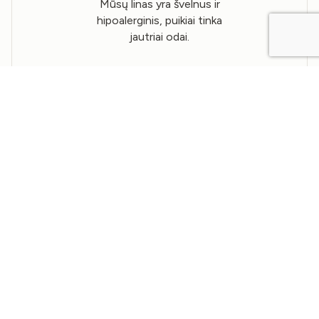
Mūsų linas yra švelnus ir
hipoalerginis, puikiai tinka
jautriai odai.
Priežiūros instrukcijos
Pristatymas ir grąžinimas
Parametrai