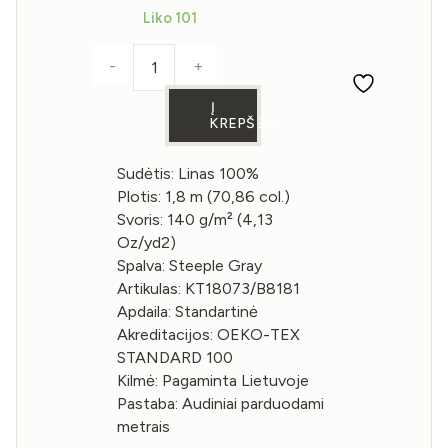
Liko 101
-
+
produkto kiekis: Lininė medžiaga Steepl
Į
KREPŠELĮ
Sudėtis: Linas 100%
Plotis: 1,8 m (70,86 col.)
Svoris: 140 g/m² (4,13
Oz/yd2)
Spalva: Steeple Gray
Artikulas: KT18073/B8181
Apdaila: Standartinė
Akreditacijos: OEKO-TEX
STANDARD 100
Kilmė: Pagaminta Lietuvoje
Pastaba: Audiniai parduodami
metrais