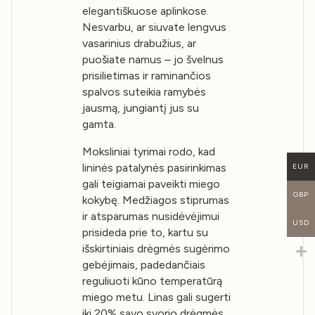
elegantiškuose aplinkose.
Nesvarbu, ar siuvate lengvus
vasarinius drabužius, ar
puošiate namus – jo švelnus
prisilietimas ir raminančios
spalvos suteikia ramybės
jausmą, jungiantį jus su
gamta.
Moksliniai tyrimai rodo, kad
lininės patalynės pasirinkimas
EUR
gali teigiamai paveikti miego
GBP
kokybę. Medžiagos stiprumas
ir atsparumas nusidėvėjimui
USD
prisideda prie to, kartu su
išskirtiniais drėgmės sugėrimo
gebėjimais, padedančiais
reguliuoti kūno temperatūrą
miego metu. Linas gali sugerti
iki 20% savo svorio drėgmės,