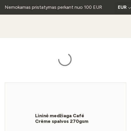
Nemokamas pristatymas perkant nuo 100 EUR
EUR
Lininė medžiaga Café
Crème spalvos 270gsm