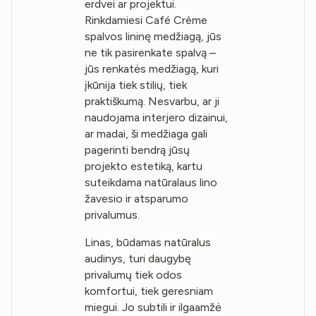
erdvei ar projektui.
Rinkdamiesi Café Crème
spalvos lininę medžiagą, jūs
ne tik pasirenkate spalvą –
jūs renkatės medžiagą, kuri
įkūnija tiek stilių, tiek
praktiškumą. Nesvarbu, ar ji
naudojama interjero dizainui,
ar madai, ši medžiaga gali
pagerinti bendrą jūsų
projekto estetiką, kartu
suteikdama natūralaus lino
žavesio ir atsparumo
privalumus.
Linas, būdamas natūralus
audinys, turi daugybę
privalumų tiek odos
komfortui, tiek geresniam
miegui. Jo subtili ir ilgaamžė