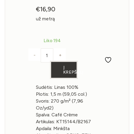
€
16,90
už metrą
Liko 194
-
+
produkto kiekis: Lininė medžiaga Café 
Į
KREPŠELĮ
Sudėtis: Linas 100%
Plotis: 1,5 m (59,05 col.)
Svoris: 270 g/m² (7,96
Oz/yd2)
Spalva: Café Crème
Artikulas: KT15144/B2167
Apdaila: Minkšta