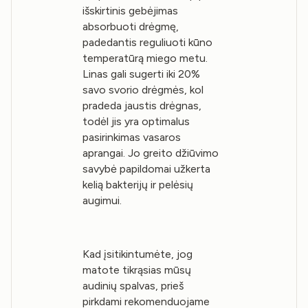
išskirtinis gebėjimas
absorbuoti drėgmę,
padedantis reguliuoti kūno
temperatūrą miego metu.
Linas gali sugerti iki 20%
savo svorio drėgmės, kol
pradeda jaustis drėgnas,
todėl jis yra optimalus
pasirinkimas vasaros
aprangai. Jo greito džiūvimo
savybė papildomai užkerta
kelią bakterijų ir pelėsių
augimui.
Kad įsitikintumėte, jog
matote tikrąsias mūsų
audinių spalvas, prieš
pirkdami rekomenduojame