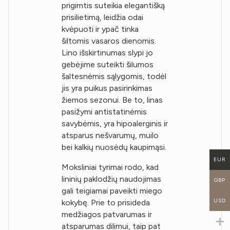
prigimtis suteikia elegantišką
prisilietimą, leidžia odai
kvėpuoti ir ypač tinka
šiltomis vasaros dienomis.
Lino išskirtinumas slypi jo
gebėjime suteikti šilumos
šaltesnėmis sąlygomis, todėl
jis yra puikus pasirinkimas
žiemos sezonui. Be to, linas
pasižymi antistatinėmis
savybėmis, yra hipoalerginis ir
atsparus nešvarumų, muilo
bei kalkių nuosėdų kaupimąsi.
EUR
Moksliniai tyrimai rodo, kad
lininių paklodžių naudojimas
GBP
gali teigiamai paveikti miego
USD
kokybę. Prie to prisideda
medžiagos patvarumas ir
atsparumas dilimui, taip pat