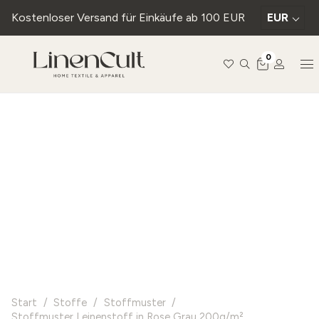
Kostenloser Versand für Einkäufe ab 100 EUR
EUR
0
Start
/
Stoffe
/
Stoffmuster
/
Stoffmuster Leinenstoff in Rose Grau 200g/m²