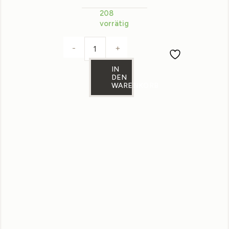
208
vorrätig
-
+
Stoffmuster Leinenstoff in Rose 
IN
DEN
WARENKORB