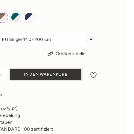
Größentabelle
IN DEN WARENKORB
+
EBETTWÄSCHE AUS LEINEN Menge
s
 oz/yd2)
redelung
itauen
NDARD 100 zertifiziert