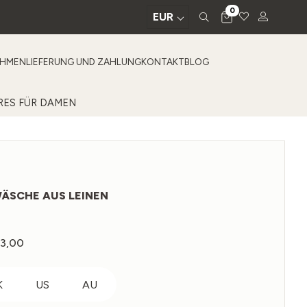
0
EUR
EHMEN
LIEFERUNG UND ZAHLUNG
KONTAKT
BLOG
RES FÜR DAMEN
CHE AUS LEINEN - Kakao-Blassrosa
3,00
Preisspanne:
€174,00
bis
K
US
AU
€443,00