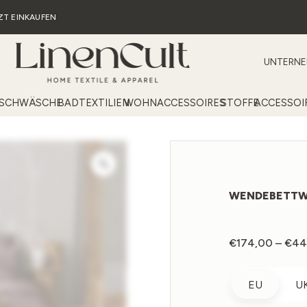
ZT EINKAUFEN
UNTERN
ISCHWÄSCHE
BADTEXTILIEN
WOHNACCESSOIRES
STOFFE
ACCESSOI
WENDEBETTWÄS
€
174,00
–
€
44
EU
U