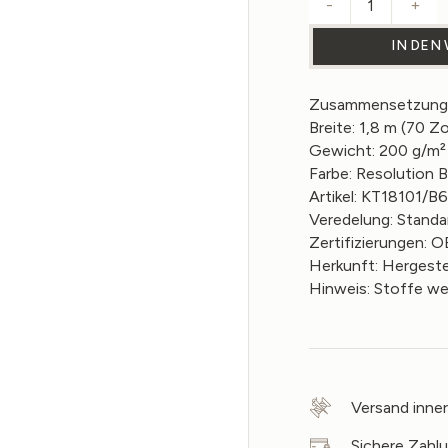
-
+
Leinensto
IN DEN
Zusammensetzung:
Breite: 1,8 m (70 Zo
Gewicht: 200 g/m² 
Farbe: Resolution B
Artikel: KT18101/B
Veredelung: Standa
Zertifizierungen
Herkunft: Hergestel
Hinweis: Stoffe w
Versand inne
Sichere Zahl