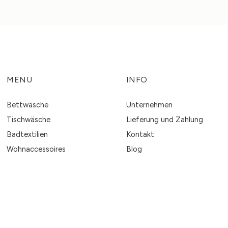
MENU
INFO
Bettwäsche
Unternehmen
Tischwäsche
Lieferung und Zahlung
Badtextilien
Kontakt
Wohnaccessoires
Blog
Stoffe
Privacy Policy
Accessoires für Damen
Allgemeine Geschäftsbeding
Return policy
Business Inquiries