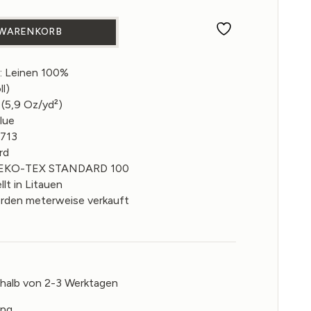
ff in Resolution Blue 200g/m² Menge
 WARENKORB
 Leinen 100%
ll)
(5,9 Oz/yd²)
lue
6713
rd
: OEKO-TEX STANDARD 100
lt in Litauen
erden meterweise verkauft
rhalb von 2-3 Werktagen
ung