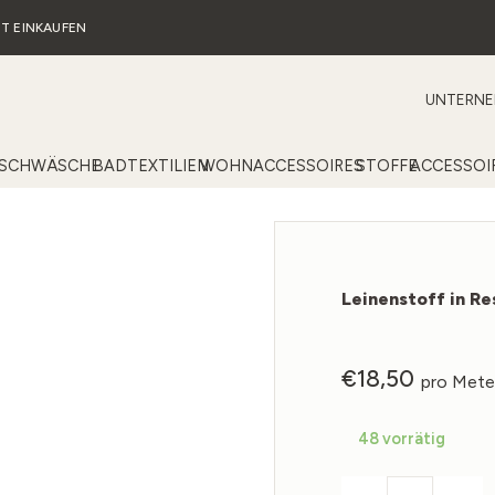
T EINKAUFEN
UNTERN
ISCHWÄSCHE
BADTEXTILIEN
WOHNACCESSOIRES
STOFFE
ACCESSOI
Leinenstoff in Re
€
18,50
pro Mete
48 vorrätig