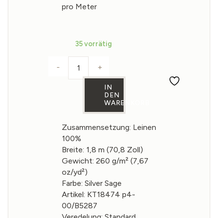
pro Meter
35 vorrätig
-
+
Wabenleinenstoff in der Farbe Silver 
IN
DEN
WARENKORB
Zusammensetzung: Leinen
100%
Breite: 1,8 m (70,8 Zoll)
Gewicht: 260 g/m² (7,67
oz/yd²)
Farbe: Silver Sage
Artikel: KT18474 p4-
00/B5287
Veredelung: Standard