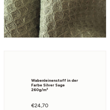
Wabenleinenstoff in der
Farbe Silver Sage
260g/m²
€
24,70