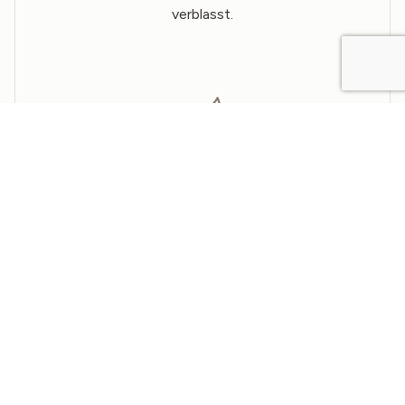
verblasst.
Hypoallergen
Unsere Bettwäsche ist
sanft und hypoallergen,
perfekt für empfindliche
Haut.