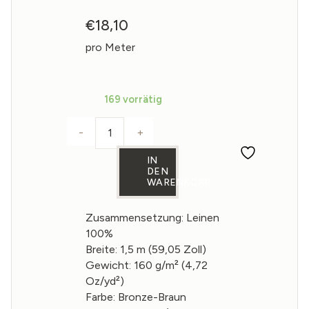
€
18,10
pro Meter
169 vorrätig
-
+
Leinenstoff in Bronze-Braun 160g/m² 
IN
DEN
WARENKORB
Zusammensetzung: Leinen
100%
Breite: 1,5 m (59,05 Zoll)
Gewicht: 160 g/m² (4,72
Oz/yd²)
Farbe: Bronze-Braun