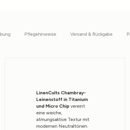
ibung
Pflegehinweise
Versand & Rückgabe
P
LinenCults Chambray-
Leinenstoff in Titanium
und Micro Chip
vereint
eine weiche,
atmungsaktive Textur mit
modernen Neutraltönen.